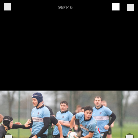
98/146